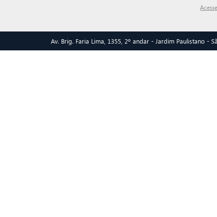
Acesse
Av. Brig. Faria Lima, 1355, 2º andar - Jardim Paulistano -