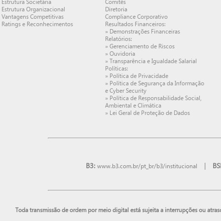
Estrutura Societária
Comitês
Estrutura Organizacional
Diretoria
Vantagens Competitivas
Compliance Corporativo
Ratings e Reconhecimentos
Resultados Financeiros:
»
Demonstrações Financeiras
Relatórios:
»
Gerenciamento de Riscos
»
Ouvidoria
»
Transparência e Igualdade Salarial
Políticas:
»
Política de Privacidade
»
Política de Segurança da Informação
e Cyber Security
»
Política de Responsabilidade Social,
Ambiental e Climática
»
Lei Geral de Proteção de Dados
B3:
|
BS
www.b3.com.br/pt_br/b3/institucional
Toda transmissão de ordem por meio digital está sujeita a interrupções ou atra