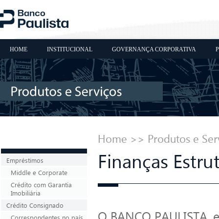
HOME
INSTITUCIONAL
GOVERNANÇA CORPORATIVA
Home >> Produtos e Ser
Finanças Estru
Empréstimos
Middle e Corporate
Crédito com Garantia
Imobiliária
Crédito Consignado
O BANCO PAULISTA, em
Correspondentes no país