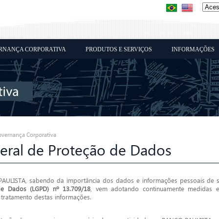
RNANÇA CORPORATIVA
PRODUTOS E SERVIÇOS
INFORMAÇÕES
vernança Corporativa
Geral de Proteção de Dados
ULISTA, sabendo da importância dos dados e informações pessoais de s
de Dados (LGPD) nº 13.709/18
, vem adotando continuamente medidas e 
 tratamento destas informações.