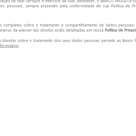
tação de seus serviços e exercício de suas atividades, o BANCO PAULISTA col
dos pessoais, sempre prezando pela conformidade de sua Política de P
s completas sobre o tratamento e compartilhamento de dados pessoais, 
neiras de exercer tais direitos estão detalhadas em nossa
Política de Privac
 dúvidas sobre o tratamento dos seus dados pessoais perante ao Banco 
formulário
.