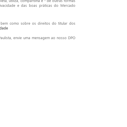
eta, utiliza, compartilha e - de outras formas
rivacidade e das boas práticas do Mercado
bem como sobre os direitos do titular dos
idade
Paulista, envie uma mensagem ao nosso DPO