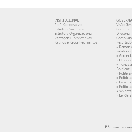
INSTITUCIONAL
GOVERNA
Perfil Corporativo
Visão Gera
Estrutura Societária
Comitês
Estrutura Organizacional
Diretoria
Vantagens Competitivas
Complianc
Ratings e Reconhecimentos
Resultado
»
Demonst
Relatórios
»
Gerenci
»
Ouvidor
»
Transpar
Políticas:
»
Política
»
Política
e Cyber Se
»
Política
Ambiental
»
Lei Gera
B3:
www.b3.com.b