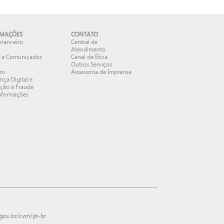
RMAÇÕES
CONTATO
inanceiro
Central de
Atendimento
s e Comunicados
Canal de Ética
Outros Serviços
ro
Assessoria de Imprensa
nça Digital e
ção à Fraude
nformações
ov.br/cvm/pt-br