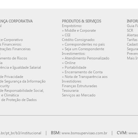
NÇA CORPORATIVA
PRODUTOS & SERVIÇOS
INFO
l
Empréstimo:
Guia F
»
Middle e Corporate
SCR
»
CGI
Alerta
e Corporativo
Crédito Consignado:
Tarifas
s Financeiros:
»
Correspondentes no país
Cadast
rações Financeiras
»
Seja um Correspondente
Segura
:
Investimentos:
Preven
amento de Riscos
»
Atendimento Personalizado
Mais I
ia
»
Online
ência e Igualdade Salarial
»
Portabilidade
»
Encerramento de Conta
 de Privacidade
»
Nota de Transparência aos
 de Segurança da Informação
Investidores
curity
Finanças Estruturadas
 de Responsabilidade Social,
Tesouraria
 e Climática
Serviços ao Mercado
l de Proteção de Dados
|
BSM:
|
CVM:
r/pt_br/b3/institucional
www.bsmsupervisao.com.br
www.g