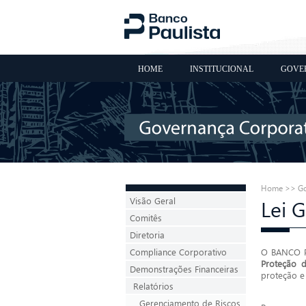
HOME
INSTITUCIONAL
GOVE
Home >> Go
Visão Geral
Lei 
Comitês
Diretoria
Compliance Corporativo
O BANCO PA
Proteção 
Demonstrações Financeiras
proteção e
Relatórios
Gerenciamento de Riscos